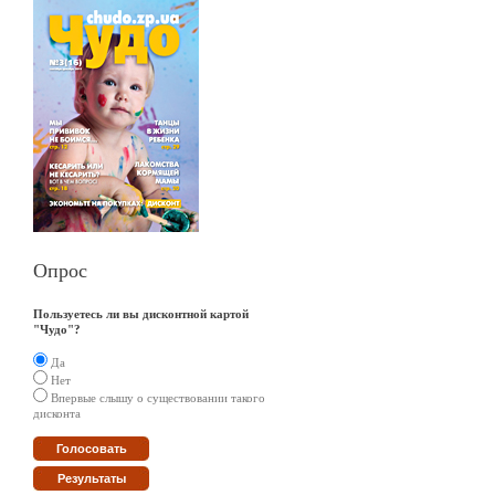
Опрос
Пользуетесь ли вы дисконтной картой
"Чудо"?
Да
Нет
Впервые слышу о существовании такого
дисконта