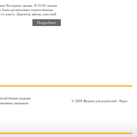
ли Последние звонки. В 10.00 сказали
их была организована торжественная
-го класса. Директор школы, классный
Подробнее
ателей.Мнение редакции
© 2009 Журнал для родителей «Чудо»
тавленных материалов.