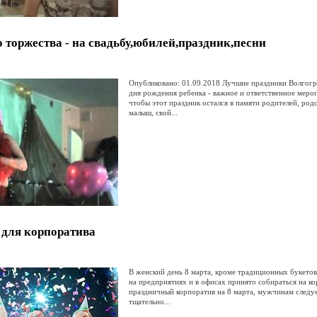
 торжества - на свадьбу,юбилей,праздник,песни
Опубликовано: 01.09.2018 Лучшие праздники Волгогр
дня рождения ребенка - важное и ответственное меро
чтобы этот праздник остался в памяти родителей, родс
малыш, свой...
 для корпоратива
В женский день 8 марта, кроме традиционных букетов 
на предприятиях и в офисах принято собираться на к
праздничный корпоратив на 8 марта, мужчинам следуе
тщательно...