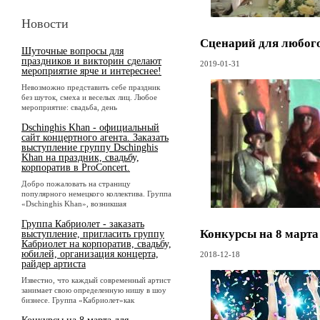
Новости
Сценарий для любого
Шуточные вопросы для
праздников и викторин сделают
2019-01-31
мероприятие ярче и интереснее!
Невозможно представить себе праздник
без шуток, смеха и веселых лиц. Любое
мероприятие: свадьба, день
Dschinghis Khan - официальный
сайт концертного агента. Заказать
выступление группу Dschinghis
Khan на праздник, свадьбу,
корпоратив в ProConcert.
Добро пожаловать на страницу
популярного немецкого коллектива. Группа
«Dschinghis Khan», возникшая
Группа Кабриолет - заказать
Конкурсы на 8 марта
выступление, пригласить группу
Кабриолет на корпоратив, свадьбу,
юбилей, организация концерта,
2018-12-18
райдер артиста
Известно, что каждый современный артист
занимает свою определенную нишу в шоу
бизнесе. Группа «Кабриолет»как