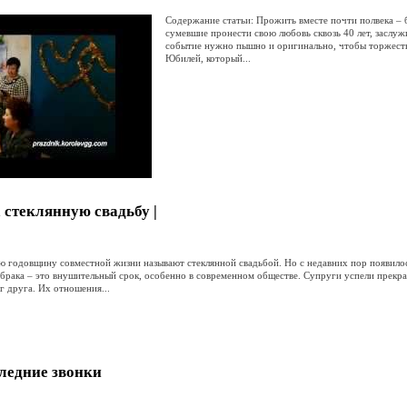
Содержание статьи: Прожить вместе почти полвека –
сумевшие пронести свою любовь сквозь 40 лет, заслу
событие нужно пышно и оригинально, чтобы торжеств
Юбилей, который...
 стеклянную свадьбу |
ю годовщину совместной жизни называют стеклянной свадьбой. Но с недавних пор появилос
 брака – это внушительный срок, особенно в современном обществе. Супруги успели прекра
г друга. Их отношения...
ледние звонки