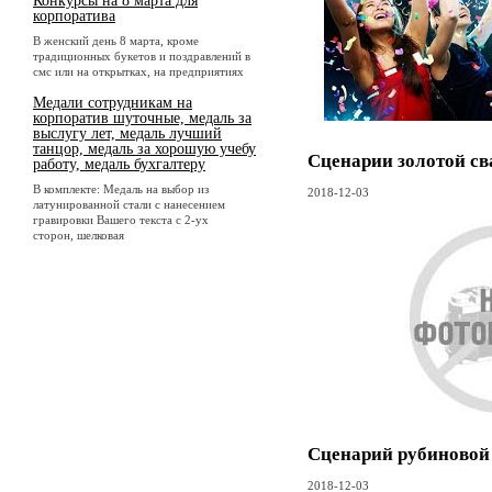
Конкурсы на 8 марта для
корпоратива
В женский день 8 марта, кроме
традиционных букетов и поздравлений в
смс или на открытках, на предприятиях
Медали сотрудникам на
корпоратив шуточные, медаль за
выслугу лет, медаль лучший
танцор, медаль за хорошую учебу
Сценарии золотой св
работу, медаль бухгалтеру
В комплекте: Медаль на выбор из
2018-12-03
латунированной стали с нанесением
гравировки Вашего текста с 2-ух
сторон, шелковая
Сценарий рубиновой
2018-12-03