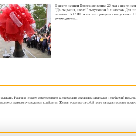
В школе прошли Последние звонки 23 мая в школе прош
"До свидания, школа!" выпускники 9-х классов. Для н
линейка. В 12.00 со школой прощались выпускники 11
руководитель...
 редакции. Редакция не несет ответственности за содержание рекламных материалов и сообщений пользов
 являются прямым руководством к действию. Журнал оставляет за собой право на редактирование предос