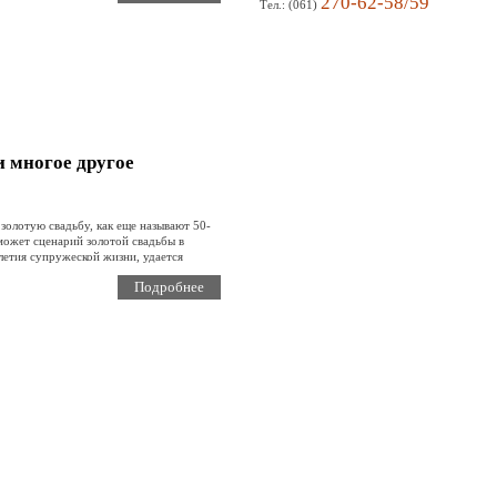
270-62-58/59
Тел.: (061)
и многое другое
золотую свадьбу, как еще называют 50-
может сценарий золотой свадьбы в
летия супружеской жизни, удается
Подробнее