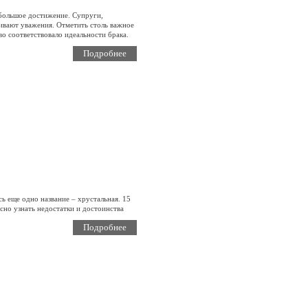
 большое достижение. Супруги,
живают уважения. Отметить столь важное
о соответствовало идеальности брака.
Подробнее
ь еще одно название – хрустальная. 15
сно узнать недостатки и достоинства
Подробнее