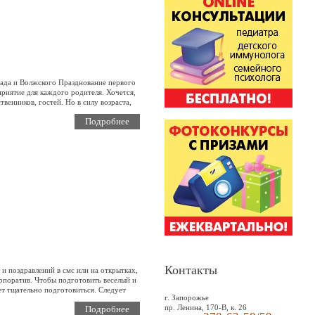
ада и Волжского Празднование первого
приятие для каждого родителя. Хочется,
твенников, гостей. Но в силу возраста,
Подробнее
Контакты
и поздравлений в смс или на открытках,
орпоратив. Чтобы подготовить веселый и
т тщательно подготовиться. Следует
г. Запорожье
пр. Ленина, 170-В, к. 26
Подробнее